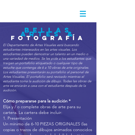
Bellas
Artes &
fotografía
El Departamento de Artes Visuales está buscando
estudiantes interesados ​​en las artes visuales. Los
estudiantes pueden demostrar un talento en un medio o
una variedad de medios. Se les pide a los estudiantes que
traigan un portafolio etiquetado o cualquier tipo de
estuche que contenga de 6 a 10 obras de arte originales.
Los estudiantes presentarán su portafolio al personal de
Artes Visuales. El portafolio será revisado mientras el
estudiante toma la audición de dibujo. Todas las obras de
arte se enviarán a casa con el estudiante después de la
audición.
Cómo prepararse para la audición *
Elija y / o complete obras de arte para su
cartera. La cartera debe incluir:
1. Presentación
Un mínimo de 6-10 PIEZAS ORIGINALES (las
copias o trazos de dibujos animados conocidos