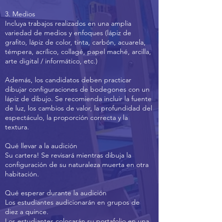
3. Medios
Incluya trabajos realizados en una amplia
variedad de medios y enfoques (lápiz de
grafito, lápiz de color, tinta, carbón, acuarela,
témpera, acrílico, collagé, papel maché, arcilla,
arte digital / informático, etc.)
Además, los candidatos deben practicar
dibujar configuraciones de bodegones con un
lápiz de dibujo. Se recomienda incluir la fuente
de luz, los cambios de valor, la profundidad del
espectáculo, la proporción correcta y la
textura.
Qué llevar a la audición
Su cartera! Se revisará mientras dibuja la
configuración de su naturaleza muerta en otra
habitación.
Qué esperar durante la audición
Los estudiantes audicionarán en grupos de
diez a quince.
Los estudiantes colocarán su portafolio en una