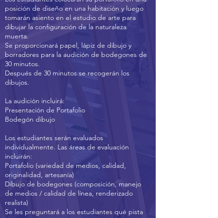
posición de diseño en una habitación y luego
tomarán asiento en el estudio de arte para
dibujar la configuración de la naturaleza
muerta.
Se proporcionará papel, lápiz de dibujo y
borradores para la audición de bodegones de
30 minutos.
Después de 30 minutos se recogerán los
dibujos.
La audición incluirá:
Presentación de Portafolio
Bodegón dibujo
Los estudiantes serán evaluados
individualmente. Las áreas de evaluación
incluirán:
Portafolio (variedad de medios, calidad,
originalidad, artesanía)
Dibujo de bodegones (composición, manejo
de medios / calidad de línea, renderizado
realista)
Se les preguntará a los estudiantes qué pista