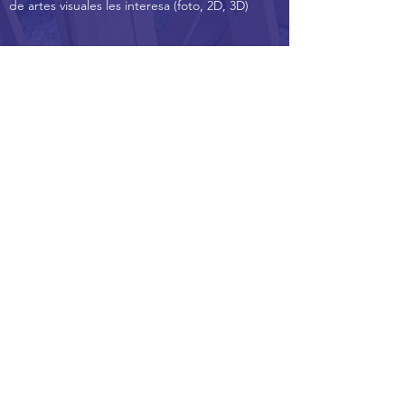
de artes visuales les interesa (foto, 2D, 3D)
* Los estudiantes interesados ​​en el programa
de Fotografía aún deben participar en la parte
del dibujo de bodegones de la audición, y
deben basar sus carteras fotográficas en los
requisitos enumerados anteriormente.
solicitar
HORAS DE OFICINA
Lunes a viernes: 8:30 a.m. a 4:00
p.m.