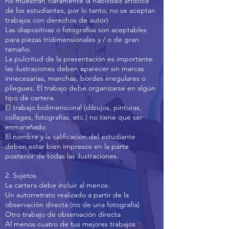
no muestran claramente la habilidad artística
de los estudiantes, por lo tanto, no se aceptan
trabajos con derechos de autor)
Las diapositivas o fotografías son aceptables
para piezas tridimensionales y / o de gran
tamaño.
La pulcritud de la presentación es importante:
las ilustraciones deben aparecer sin marcas
innecesarias, manchas, bordes irregulares o
pliegues. El trabajo debe organizarse en algún
tipo de cartera.
El trabajo bidimensional (dibujos, pinturas,
collages, fotografías, etc.) no tiene que ser
enmarañado
El nombre y la calificación del estudiante
deben estar bien impresos en la parte
posterior de todas las ilustraciones.
2. Sujetos
La cartera debe incluir al menos:
Un autorretrato realizado a partir de la
observación directa (no de una fotografía)
Otro trabajo de observación directa
Al menos cuatro de tus mejores trabajos